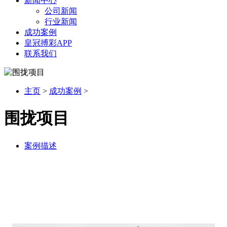
新闻中心
公司新闻
行业新闻
成功案例
皇冠搏彩APP
联系我们
主页
>
成功案例
>
围拢项目
案例描述