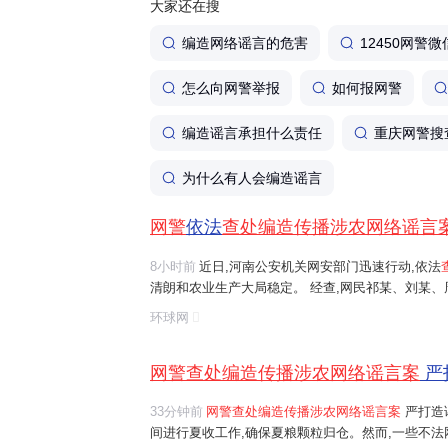
大家还在搜
编造网络谣言的危害
12450网警微
怎么向网警举报
如何报网警
编造谣言承担什么责任
重庆网警搜
为什么有人会编造谣言
网警
依法
查处编造传播涉农网络谣言
8小时前
近日,河南公安机关网安部门迅速行动,依法
清朗和农业生产大局稳定。 经查,网民祁某、刘某
等多人发布涉安阳、商丘、周口、济源等地"毁粮卖青
环球网
网络谣言信息,引发大范围
传播
,误导公...
网警查处编造传播涉农网络谣言案
严
33分钟前
网警查处编造传播涉农网络谣言案
严打造
间进行夏收工作,确保夏粮颗粒归仓。然而,一些不法