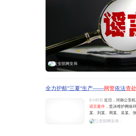
公安部网安局
全力护航"三夏"生产——
网警
依法
查
8小时前
近日，河南公安机
谣言案件
，坚决维护网络
某、刘某、周某、吴某、
阳、商丘、周口、济源等地"
公安部网安局
多条涉农网络谣言信息，