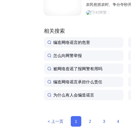
农民抢抓农时、争分夺秒
民为博取关注、吸粉引流
开封网警
信息，误导公众认知，制造
相关搜索
编造网络谣言的危害
怎么向网警举报
被网络造谣了报网警有用吗
编造网络谣言承担什么责任
为什么有人会编造谣言
< 上一页
1
2
3
4