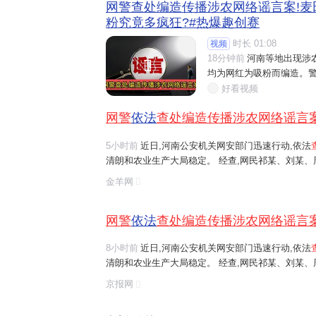
网警查处编造传播涉农网络谣言案!麦
粉究竟多疯狂?#热爆趣创赛
时长 01:08
视频
18分钟前
河南等地出现涉

均为网红为吸粉而编造。警
好看视频
网警
依法
查处编造传播涉农网络谣言
5小时前
近日,河南公安机关网安部门迅速行动,依法
清朗和农业生产大局稳定。 经查,网民祁某、刘某
等多人发布涉安阳、商丘、周口、济源等地"毁粮卖青
金羊网
网络谣言信息,引发大范围
传播
,误导公...
网警
依法
查处编造传播涉农网络谣言
8小时前
近日,河南公安机关网安部门迅速行动,依法
清朗和农业生产大局稳定。 经查,网民祁某、刘某
等多人发布涉安阳、商丘、周口、济源等地"毁粮卖青
京报网
网络谣言信息,引发大范围
传播
,误导公...