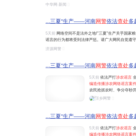
造、摆拍并发布涉及农业的虚假信息,这些行为误导了
中华网·新闻
序,触犯了法律底线。
...三夏"生产——河南
网警
依法
查处
多
5天前
网络空间不是法外之地!"三夏"生产关乎国家
谣言的行为都将受到法律严惩。请广大网民自觉遵守
涉农网络谣言
线索,请及时通过"河南
网警
巡查执法"账
济源网警
...三夏"生产——河南
网警
依法
查处
多
5天前
依法严打
涉农谣言
全
编造传播涉农网络谣言案
农民抢抓农时、争分夺秒
民为博取关注、吸粉引流
新乡网警
信息，误导公众认知，制造
...三夏"生产——河南
网警
依法
查处
多
5天前
依法严打
涉农谣言
全
编造传播涉农网络谣言案