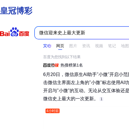
皇冠博彩
时间不限
所有网页和文件
站点内检索
网页
图片
资讯
视频
笔记
地图
百度为您找到以下结果
热搜榜第1名
6月20日，微信原生AI助手"小微"开启
击微信主界面左上角的"小微"标志使用A
开启与"小微"的互动。无论从交互体验还
微信史上最大的一次更新。‌‌
1
4小时前