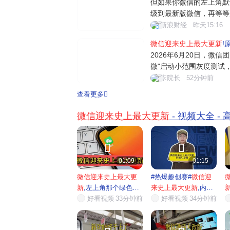
但如果你微信的左上角默
中值
级到最新版微信，再等等
别？可能有人会问：之前
新浪财经
昨天15:16
件、文章提炼等 AI 功
微信迎来史上最大更新
!
大。之前那些 AI 功能完
2026年6月20日，微信
微"启动小范围灰度测试
民级应用正式进军AI领
宋院长
52分钟前
件概述：绿色眼睛图标引
查看更多
界面左上角出现了一个绿
标注着"...
微信迎来史上最大更新
- 视频大全 -


01:09
01:15
微信迎来史上最大更
#热爆趣创赛#
微信迎
新
,左上角那个绿色眼
来史上最大更新
,内置
睛的...
好看视频
33分钟前
AI小...
好看视频
34分钟前