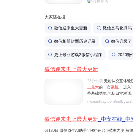
海报新闻
体验还是功能丰富程度来看，
大家还在搜
微信迎来重大更新
微信是马化腾吗
微信相册封面历史记录
微信升级了
史上最囧游戏2微信小程序
2020
微信迎来史上最大更新
28分钟前
无论从交互体验
上最大
的一次
更新
。 进入
些基础功能,包括日常对话
行朋友圈管理等。例如"给妈
nw.eastday.com/self/yw/2.
朋友圈中值得关注的重点内容"
微信迎来史上最大更新
_中安在线_中
6月20日,微信原生AI助手"小微"开启小范围内测,