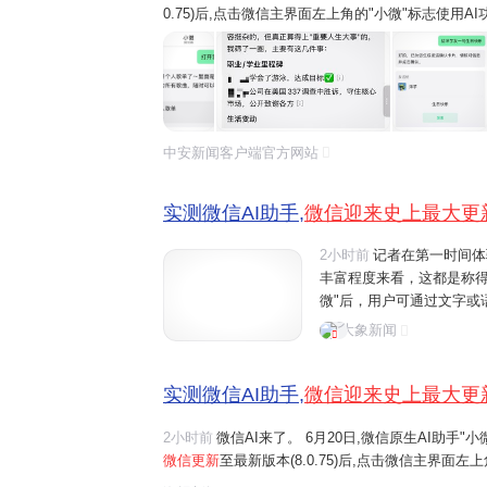
0.75)后,点击微信主界面左上角的"小微"标志使用
微"的互动。 界面新闻记者在第一时间体验了"小微
看,这都是称得上是微...
中安新闻客户端官方网站
实测微信AI助手,
微信迎来史上最大更
2小时前
记者在第一时间体
丰富程度来看，这都是称
微"后，用户可通过文字或
话、文件阅读、设置提醒
大象新闻
如"给妈妈发生日快乐"、"转
实测微信AI助手,
微信迎来史上最大更
2小时前
微信AI来了。 6月20日,微信原生AI助手
微信更新
至最新版本(8.0.75)后,点击微信主界面
界面一键右滑,开启与"小微"的互动。 界面新闻记者