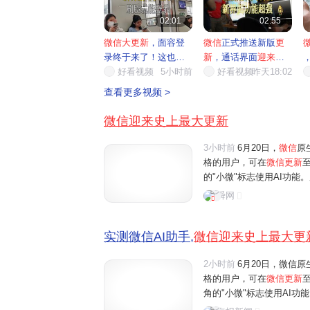


02:01
02:55
微信大更新
，面容登
微信
正式推送新版
更
录终于来了！这也太
新
，通话界面
迎来
全
方便了
好看视频
5小时前
面升级
好看视频
昨天18:02
痛
查看更多视频 >
微信迎来史上最大更新
3小时前
6月20日，
微信
原
格的用户，可在
微信更新
至
的"小微"标志使用AI功
微"的互动。界面新闻记者
舜网
体验还是功能丰富程度来
实测微信AI助手,
微信迎来史上最大更
2小时前
6月20日，微信原
格的用户，可在
微信更新
角的"小微"标志使用AI
微"的互动。界面新闻记者